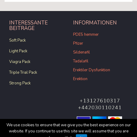
INTERESSANTE
INFORMATIONEN
BEITRÄGE
PDE5 hemmer
Soft Pack
Pfizer
Light Pack
Sildenafil
Tadalafil
Viagra Pack
Erektiler Dysfunktion
Triple Trial Pack
Erektion
Strong Pack
We use cookies to ensure that we give you the best experience on our
website. If you continue to use this site we will assume that you are
© Copyright 2017 All rights