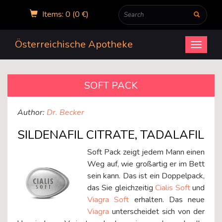
Items: 0 (0 €)
Österreichische Apotheke
Open
menu
SOFT PACK
Author:
Dr. Becker
SILDENAFIL CITRATE, TADALAFIL
Soft Pack zeigt jedem Mann einen
Weg auf, wie großartig er im Bett
sein kann. Das ist ein Doppelpack,
das Sie gleichzeitig
Cialis Soft
und
Viagra Soft
erhalten. Das neue
Viagra
unterscheidet sich von der